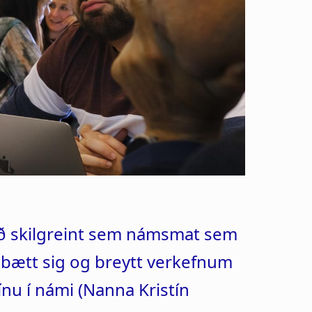
ið skilgreint sem námsmat sem
ti bætt sig og breytt verkefnum
u í námi (Nanna Kristín