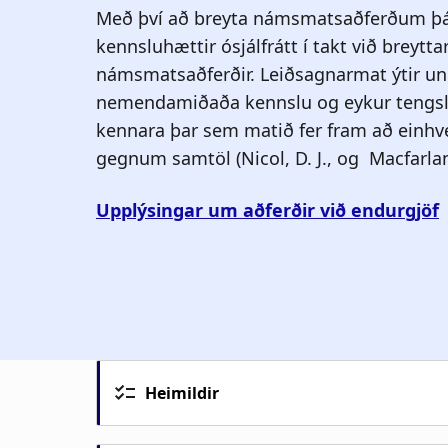
Heimildir
Havnes, A., Smith, K., Dysthe, O., & L