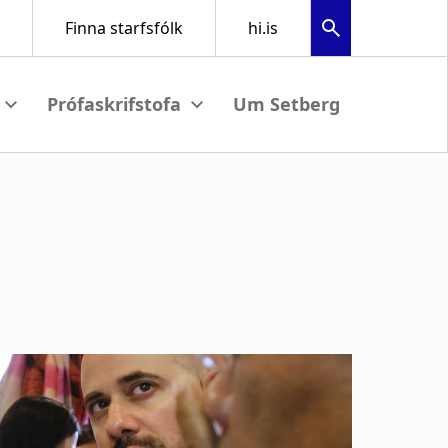
Um Setberg
submenu
View submenu