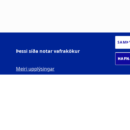
SAMÞ
Þessi síða notar vafrakökur
HAFN
Meiri upplýsingar
SETBERG - HÚS
KENNSLUNNAR