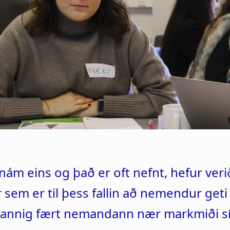
i
g
a
t
i
o
n
nám eins og það er oft nefnt, hefur ver
ar sem er til þess fallin að nemendur ge
annig fært nemandann nær markmiði sín