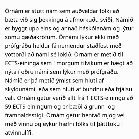
a
n
Örnám er stutt nám sem auðveldar fólki að
t
a
bæta við sig þekkingu á afmörkuðu sviði. Námið
i
er byggt upp eins og annað háskólanám og lýtur
r
sömu gæðakröfum. Örnámi lýkur ekki með
o
s
prófgráðu heldur fá nemendur staðfest með
n
l
vottorði að námi sé lokið. Örnám er metið til
ECTS-eininga sem í mörgum tilvikum er hægt að
ó
nýta í öðru námi sem lýkur með prófgráðu.
ð
Námið er þá metið ýmist sem hluti af
skyldunámi, eða sem hluti af bundnu eða frjálsu
vali. Örnám getur verið allt frá 1 ECTS-einingu að
59 ECTS-einingum og er bæði á grunn- og
framhaldsstigi. Örnám getur hentað mjög vel
með vinnu og eykur hæfni fólks til þátttöku í
atvinnulífi.