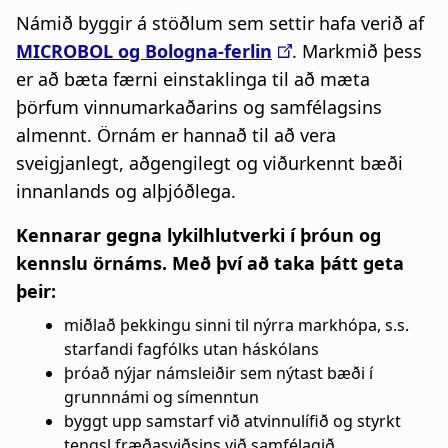
Námið byggir á stöðlum sem settir hafa verið af
MICROBOL og Bologna-ferlin
.
Markmið þess
er að bæta færni einstaklinga til að mæta
þörfum vinnumarkaðarins og samfélagsins
almennt. Örnám er hannað til að vera
sveigjanlegt, aðgengilegt og viðurkennt bæði
innanlands og alþjóðlega.
Kennarar gegna lykilhlutverki í þróun og
kennslu örnáms. Með því að taka þátt geta
þeir:
miðlað þekkingu sinni til nýrra markhópa, s.s.
starfandi fagfólks utan háskólans
þróað nýjar námsleiðir sem nýtast bæði í
grunnnámi og símenntun
byggt upp samstarf við atvinnulífið og styrkt
tengsl fræðasviðsins við samfélagið