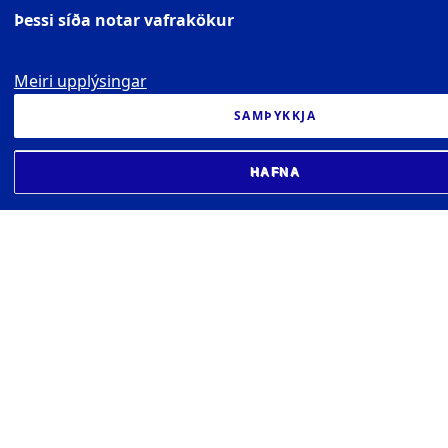
– Grunnstig lagadeild (90 ein. – mat á
Þessi síða notar vafrakökur
umfangi.)
Meiri upplýsingar
SAMÞYKKJA
HAFNA
SETBERG - HÚS KENNSLUNNAR