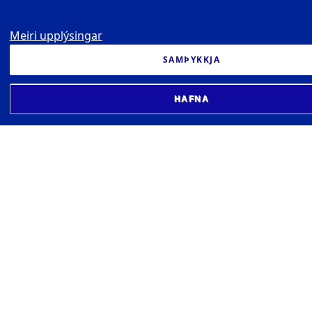
Meiri upplýsingar
SAMÞYKKJA
HAFNA
SETBERG - HÚS KENNSLUNNAR