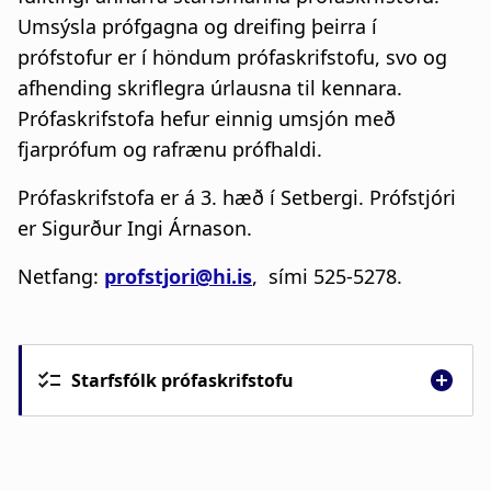
Umsýsla prófgagna og dreifing þeirra í
prófstofur er í höndum prófaskrifstofu, svo og
afhending skriflegra úrlausna til kennara.
Prófaskrifstofa hefur einnig umsjón með
fjarprófum og rafrænu prófhaldi.
Prófaskrifstofa er á 3. hæð í Setbergi. Prófstjóri
er Sigurður Ingi Árnason.
Netfang:
profstjori@hi.is
, sími 525-5278.
Starfsfólk prófaskrifstofu