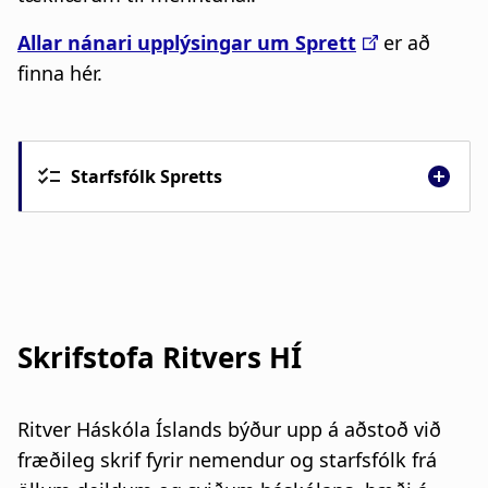
Allar nánari upplýsingar um Sprett
er að
finna hér.
Starfsfólk Spretts
Skrifstofa Ritvers HÍ
Ritver Háskóla Íslands býður upp á aðstoð við
fræðileg skrif fyrir nemendur og starfsfólk frá