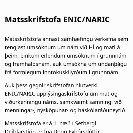
Matsskrifstofa ENIC/NARIC
Matsskrifstofa annast samhæfingu verkefna sem
tengjast umsóknum um nám við HÍ og mati á
þeim, einkum erlendum umsóknum í grunnnám
og framhaldsnám, auk umsókna um undanþágu
frá formlegum inntökuskilyrðum í grunnnám.
Auk þess gegnir skrifstofan hlutverki
ENIC/NARIC upplýsingaskrifstofu um mat og
viðurkenningu náms, samkvæmt samningi við
menningar-, nýsköpunar- og háskólaráðuneytið.
Matsskrifstofa er á 1. hæð í Setbergi.
Deildarstjóri er Ína Dögg Eyþórsdóttir