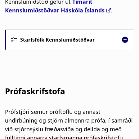
Kennslumiðstöð gefur út
Tímarit
Kennslumiðstöðvar Háskóla Íslands
.
Starfsfólk Kennslumiðstöðvar
Prófaskrifstofa
Prófstjóri semur próftöflu og annast
undirbúning og stjórn almennra prófa, í samráði
við stjórnsýslu fræðasviða og deilda og með
fulltingi annarra starfsmanna prófaskrifstofu.