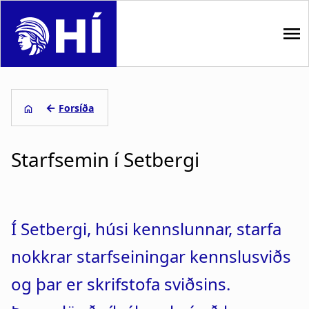
S
k
i
p
M
t
o
a
←
Forsíða
m
i
L
a
i
Starfsemin í Setbergi
n
e
n
n
c
i
o
a
ð
n
Í Setbergi, húsi kennslunnar, starfa
t
v
s
e
nokkrar starfseiningar kennslusviðs
i
a
n
og þar er skrifstofa sviðsins.
t
g
g