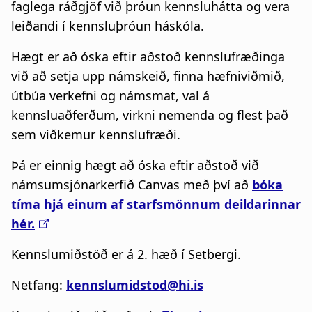
faglega ráðgjöf við þróun kennsluhátta og vera
leiðandi í kennsluþróun háskóla.
Hægt er að óska eftir aðstoð kennslufræðinga
við að setja upp námskeið, finna hæfniviðmið,
útbúa verkefni og námsmat, val á
kennsluaðferðum, virkni nemenda og flest það
sem viðkemur kennslufræði.
Þá er einnig hægt að óska eftir aðstoð við
námsumsjónarkerfið Canvas með því að
bóka
tíma hjá einum af starfsmönnum deildarinnar
hér.
Kennslumiðstöð er á 2. hæð í Setbergi.
Netfang:
kennslumidstod@hi.is