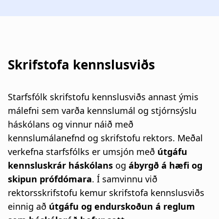
Skrifstofa kennslusviðs
Starfsfólk skrifstofu kennslusviðs annast ýmis
málefni sem varða kennslumál og stjórnsýslu
háskólans og vinnur náið með
kennslumálanefnd og skrifstofu rektors. Meðal
verkefna starfsfólks er umsjón með
útgáfu
kennsluskrár háskólans
og
ábyrgð á hæfi og
skipun prófdómara
. Í samvinnu við
rektorsskrifstofu kemur skrifstofa kennslusviðs
einnig að
útgáfu og endurskoðun á reglum