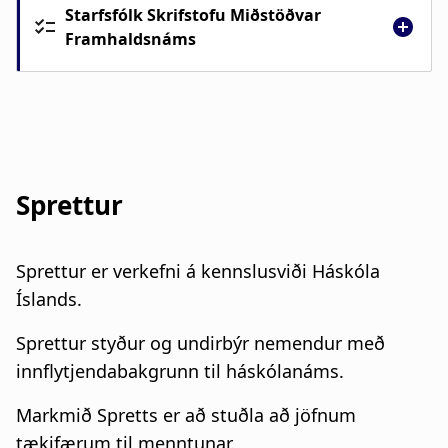
Starfsfólk Skrifstofu Miðstöðvar
Framhaldsnáms
Sprettur
Sprettur er verkefni á kennslusviði Háskóla
Íslands.
Sprettur styður og undirbýr nemendur með
innflytjendabakgrunn til háskólanáms.
Markmið Spretts er að stuðla að jöfnum
tækifærum til menntunar.