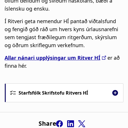
öllum deildum og sviðum háskólans, bæði á
íslensku og ensku.
Í Ritveri geta nemendur HÍ pantað viðtalsfund
og fengið góð ráð um hvers kyns úrlausnarefni
sem tengjast fræðilegum ritgerðum, skýrslum
og öðrum skriflegum verkefnum.
Allar nánari upplýsingar um Ritver HÍ
er að
finna hér.
Starfsfólk Skrifstofu Ritvers HÍ
Share