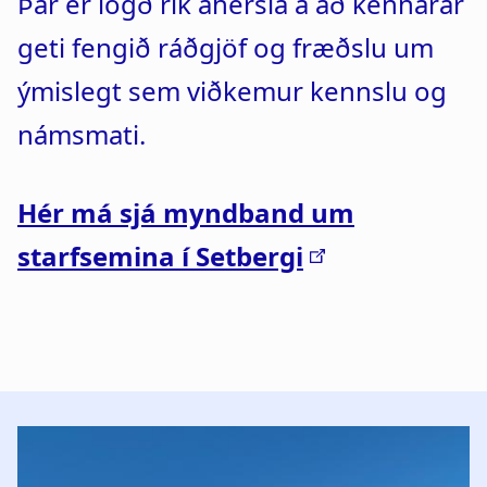
Þar er lögð rík áhersla á að kennarar
a
n
geti fengið ráðgjöf og fræðslu um
t
a
ýmislegt sem viðkemur kennslu og
i
r
námsmati.
o
s
n
l
Hér má sjá myndband um
ó
starfsemina í Setbergi
ð