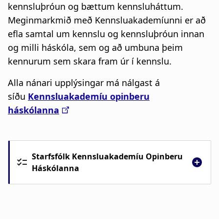
kennsluþróun og bættum kennsluháttum.
Meginmarkmið með Kennsluakademíunni er að
efla samtal um kennslu og kennsluþróun innan
og milli háskóla, sem og að umbuna þeim
kennurum sem skara fram úr í kennslu.
Alla nánari upplýsingar má nálgast á
síðu
Kennsluakademíu opinberu
háskólanna
Starfsfólk Kennsluakademíu Opinberu
Háskólanna