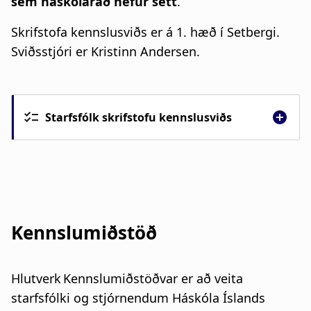
sem háskólaráð hefur sett
.
Skrifstofa kennslusviðs er á 1. hæð í Setbergi.
Sviðsstjóri er Kristinn Andersen.
Starfsfólk skrifstofu kennslusviðs
Kennslumiðstöð
Hlutverk Kennslumiðstöðvar er að veita
starfsfólki og stjórnendum Háskóla Íslands