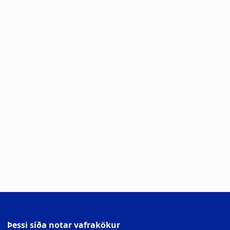
Þessi síða notar vafrakökur