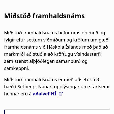
Miðstöð framhaldsnáms
Miðstöð framhaldsnáms hefur umsjón með og
fylgir eftir settum viðmiðum og kröfum um gæði
framhaldsnáms við Háskóla Íslands með það að
markmiði að stuðla að kröftugu vísindastarfi
sem stenst alþjóðlegan samanburð og
samkeppni.
Miðstöð framhaldsnáms er með aðsetur á 3.
hæð í Setbergi. Nánari upplýsingar um starfsemi
hennar eru á
aðalvef HÍ.