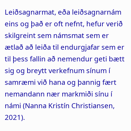
a
n
Leiðsagnarmat, eða leiðsagnarnám
t
a
eins og það er oft nefnt, hefur verið
i
r
skilgreint sem námsmat sem er
o
s
ætlað að leiða til endurgjafar sem er
n
l
til þess fallin að nemendur geti bætt
ó
sig og breytt verkefnum sínum í
ð
samræmi við hana og þannig fært
nemandann nær markmiði sínu í
námi (Nanna Kristín Christiansen,
2021).