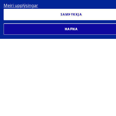
Meiri upplýsingar
SAMÞYKKJA
HAFNA
SETBERG - HÚS KENNSLUNNAR