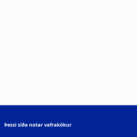
Þessi síða notar vafrakökur